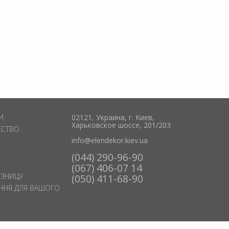
И
02121, Украина, г. Киев,
Харьковское шоссе, 201/203
ЕСТВО
info@elendekor.kiev.ua
(044) 290-96-90
(067) 406-07 14
ОЗНИЦУ
(050) 411-68-90
ЕННЯ ДЛЯ ВАШОГО