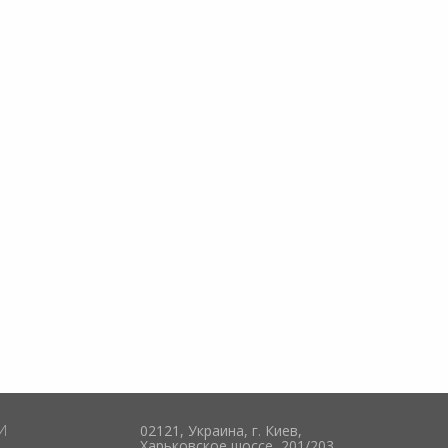
И
02121, Украина, г. Киев,
Харьковское шоссе, 201/203