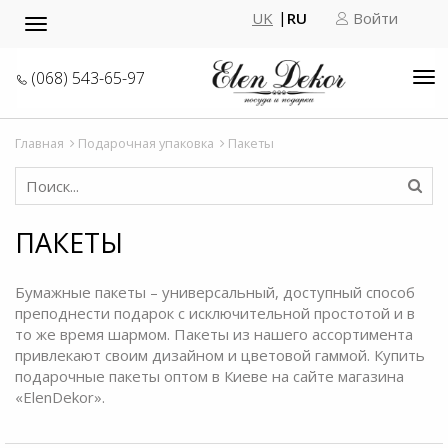
UK
RU
Войти
Toggle
navigation
(068) 543-65-97
Tog
nav
Главная
Подарочная упаковка
Пакеты
ПАКЕТЫ
Бумажные пакеты
– универсальный, доступный способ
преподнести подарок с исключительной простотой и в
то же время шармом. Пакеты из нашего ассортимента
привлекают своим дизайном и цветовой гаммой. Купить
подарочные пакеты оптом в Киеве на сайте магазина
«ElenDekor».