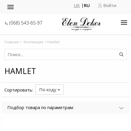
UK
RU
Войти
Toggle
navigation
(068) 543-65-97
Tog
nav
Главная
Коллекции
Hamlet
HAMLET
По коду
Сортировать:
Подбор товара по параметрам: