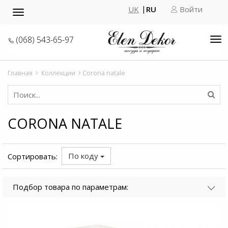
UK
RU
Войти
Toggle
navigation
(068) 543-65-97
Tog
nav
Главная
Коллекции
Corona natale
CORONA NATALE
По коду
Сортировать:
Подбор товара по параметрам: