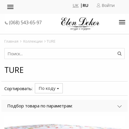
UK
RU
Войти
Toggle
navigation
(068) 543-65-97
Tog
nav
Главная
Коллекции
TURE
TURE
По коду
Сортировать:
Подбор товара по параметрам: