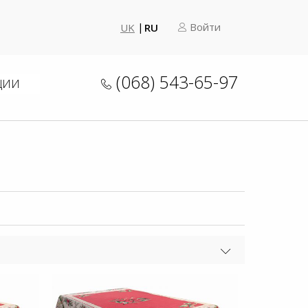
Войти
UK
RU
(068) 543-65-97
ЦИИ