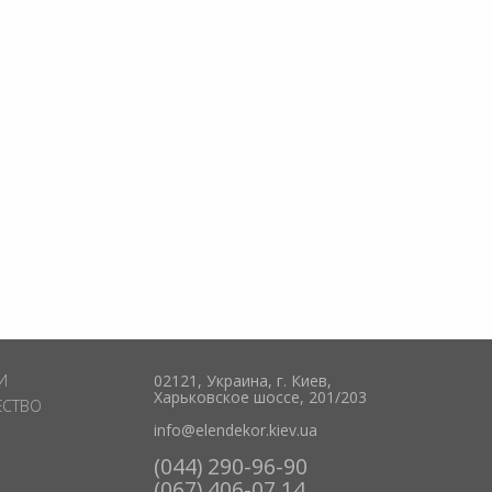
И
02121, Украина, г. Киев,
Харьковское шоссе, 201/203
ЕСТВО
info@elendekor.kiev.ua
(044) 290-96-90
(067) 406-07 14