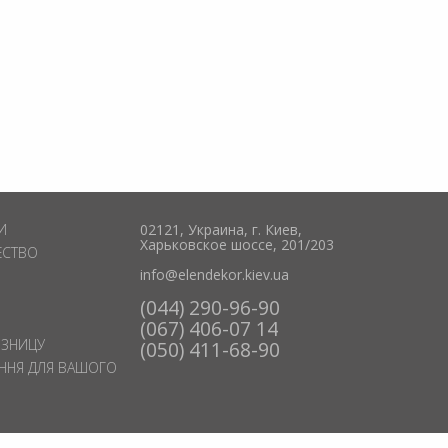
И
02121, Украина, г. Киев,
Харьковское шоссе, 201/203
ЕСТВО
info@elendekor.kiev.ua
(044) 290-96-90
(067) 406-07 14
ОЗНИЦУ
(050) 411-68-90
ЕННЯ ДЛЯ ВАШОГО