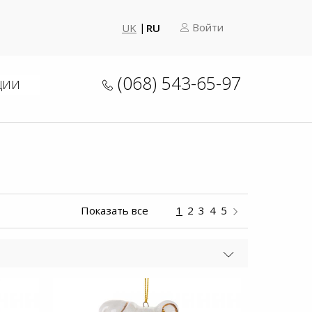
Войти
UK
RU
(068) 543-65-97
ЦИИ
Показать все
1
2
3
4
5