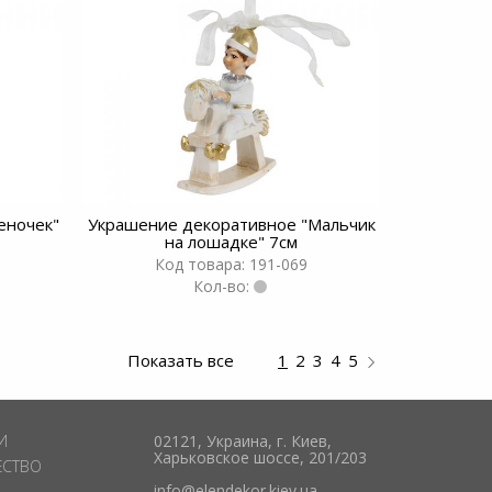
еночек"
Украшение декоративное "Мальчик
на лошадке" 7см
Код товара: 191-069
Кол-во:
Показать все
1
2
3
4
5
И
02121, Украина, г. Киев,
Харьковское шоссе, 201/203
ЕСТВО
info@elendekor.kiev.ua