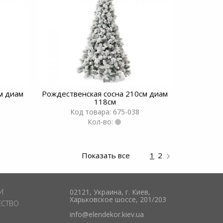
м диам
Рождественская сосна 210см диам
118см
Код товара: 675-038
Кол-во:
Показать все
1
2
И
02121, Украина, г. Киев,
Харьковское шоссе, 201/203
ЕСТВО
info@elendekor.kiev.ua