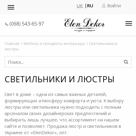
UK
RU
Войти
Toggle
navigation
(068) 543-65-97
Tog
nav
Главная
Мебель и предметы интерьера
Светильники и
люстры
СВЕТИЛЬНИКИ И ЛЮСТРЫ
Свет в доме – одна из самых важных деталей,
формирующих атмосферу комфорта и уюта. К выбору
люстры или светильника нужно подходить с полным
арсеналом своих дизайнерских предпочтений и
выбирать лишь лучшее, что ассортимент на нашем
сайте и позволяет.
Продажа люстр и светильников
в
Украине от «ElenDekor», опт.