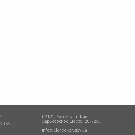
И
02121, Украина, г. Киев,
Харьковское шоссе, 201/203
ЕСТВО
info@elendekor.kiev.ua