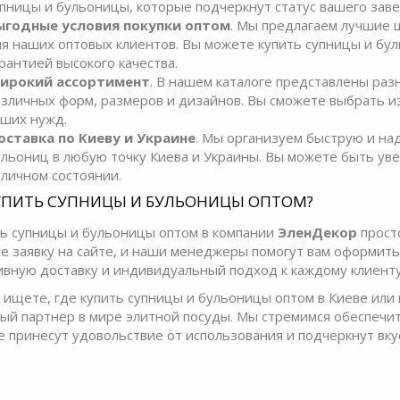
пницы и бульоницы, которые подчеркнут статус вашего заве
ыгодные условия покупки оптом
. Мы предлагаем лучшие ц
ля наших оптовых клиентов. Вы можете купить супницы и бу
рантией высокого качества.
ирокий ассортимент
. В нашем каталоге представлены ра
азличных форм, размеров и дизайнов. Вы сможете выбрать и
аших нужд.
оставка по Киеву и Украине
. Мы организуем быструю и на
льониц в любую точку Киева и Украины. Вы можете быть уве
личном состоянии.
УПИТЬ СУПНИЦЫ И БУЛЬОНИЦЫ ОПТОМ?
ть супницы и бульоницы оптом в компании
ЭленДекор
просто
е заявку на сайте, и наши менеджеры помогут вам оформить
ивную доставку и индивидуальный подход к каждому клиенту
 ищете, где купить супницы и бульоницы оптом в Киеве или 
ый партнер в мире элитной посуды. Мы стремимся обеспечи
 принесут удовольствие от использования и подчеркнут вкус