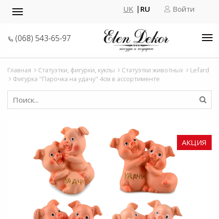
UK
RU
Войти
Toggle
navigation
(068) 543-65-97
Tog
nav
Главная
Статуэтки, фигурки, куклы
Статуэтки животных
Lefard
Фигурка "Парочка на удачу" 4см в ассортименте
АКЦИЯ