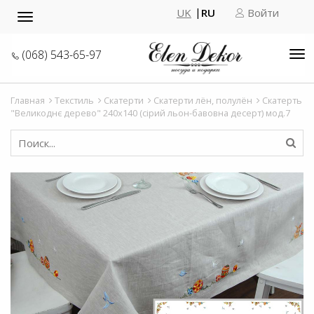
UK
RU
Войти
Toggle
navigation
(068) 543-65-97
Tog
nav
Главная
Текстиль
Скатерти
Скатерти лён, полулён
Скатерть
"Великоднє дерево" 240х140 (сірий льон-бавовна десерт) мод.7