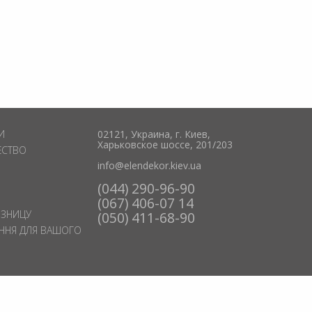
И
02121, Украина, г. Киев,
Харьковское шоссе, 201/203
ЕСТВО
info@elendekor.kiev.ua
(044) 290-96-90
(067) 406-07 14
ОЗНИЦУ
(050) 411-68-90
ЕННЯ ДЛЯ ВАШОГО