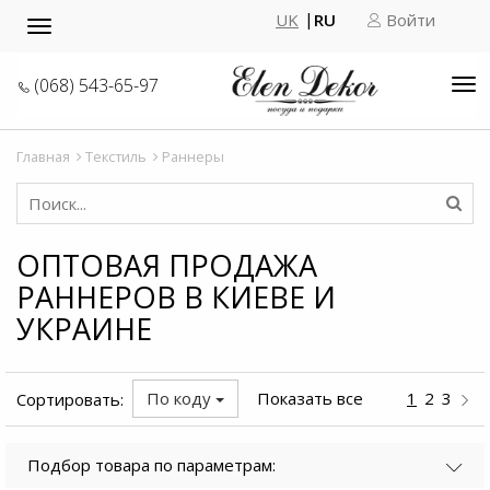
UK
RU
Войти
Toggle
navigation
(068) 543-65-97
Tog
nav
Главная
Текстиль
Раннеры
ОПТОВАЯ ПРОДАЖА
РАННЕРОВ В КИЕВЕ И
УКРАИНЕ
По коду
Показать все
1
2
3
Сортировать:
Подбор товара по параметрам: