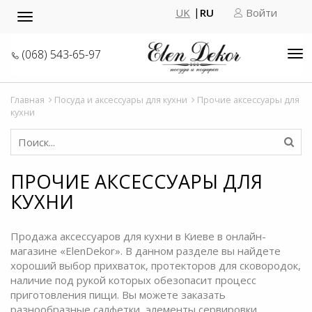
UK
RU
Войти
Toggle
navigation
(068) 543-65-97
Tog
nav
Главная
Посуда и аксессуары для кухни
Прочие аксессуары для
кухни
ПРОЧИЕ АКСЕССУАРЫ ДЛЯ
КУХНИ
Продажа аксессуаров для кухни
в Киеве в онлайн-
магазине «ElenDekor». В данном разделе вы найдете
хороший выбор прихваток, протекторов для сковородок,
наличие под рукой которых обезопасит процесс
приготовления пищи. Вы можете заказать
разнообразные салфетки, элементы сервировки,