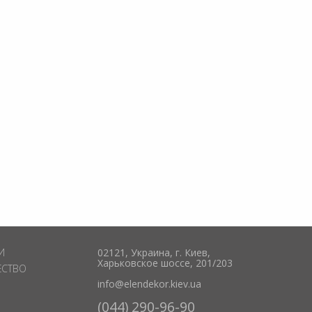
И
02121, Украина, г. Киев,
Харьковское шоссе, 201/203
ЕСТВО
info@elendekor.kiev.ua
(044) 290-96-90