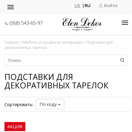
UK
RU
Войти
Toggle
navigation
(068) 543-65-97
Tog
nav
Главная
Мебель и предметы интерьера
Подставки для
декоративных тарелок
ПОДСТАВКИ ДЛЯ
ДЕКОРАТИВНЫХ ТАРЕЛОК
По коду
Сортировать:
АКЦИЯ