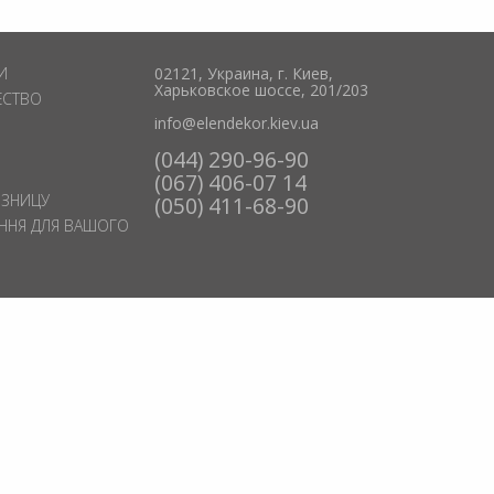
И
02121, Украина, г. Киев,
Харьковское шоссе, 201/203
ЕСТВО
info@elendekor.kiev.ua
(044) 290-96-90
(067) 406-07 14
ОЗНИЦУ
(050) 411-68-90
ЕННЯ ДЛЯ ВАШОГО