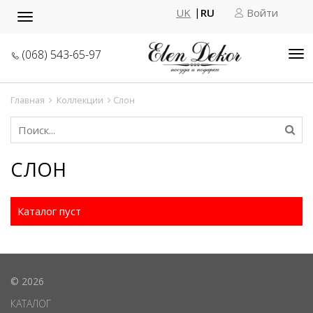
UK
RU
Войти
Toggle
navigation
(068) 543-65-97
Tog
nav
Главная
Коллекции
Слон
СЛОН
Каталог пуст
© 2026
КАТАЛОГ