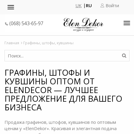
UK
RU
Войти
Toggle
navigation
(068) 543-65-97
Tog
nav
Главная
Графины, штофы, кувшины
ГРАФИНЫ, ШТОФЫ И
КУВШИНЫ ОПТОМ ОТ
ELENDECOR — ЛУЧШЕЕ
ПРЕДЛОЖЕНИЕ ДЛЯ ВАШЕГО
БИЗНЕСА
Продажа графинов, штофов, кувшинов по оптовым
ценам у «ElenDekor». Красивая и элегантная подача