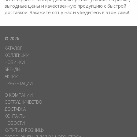
выгодные цены и качественную продукцию с быстрой
доставкой. Закажите опт у нас и убедитесь в этом сами!
© 2026
КАТАЛОГ
КОЛЛЕКЦИИ
НОВИНКИ
БРЕНДЫ
АКЦИИ
ПРЕЗЕНТАЦИИ
О КОМПАНИИ
СОТРУДНИЧЕСТВО
ДОСТАВКА
КОНТАКТЫ
НОВОСТИ
КУПИТЬ В РОЗНИЦУ