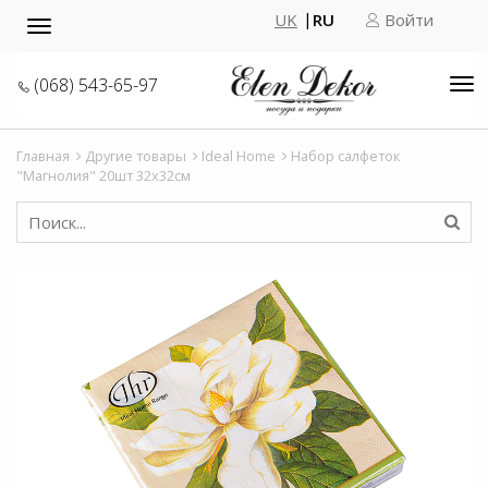
UK
RU
Войти
Toggle
navigation
(068) 543-65-97
Tog
nav
Главная
Другие товары
Ideal Home
Набор салфеток
"Магнолия" 20шт 32x32см