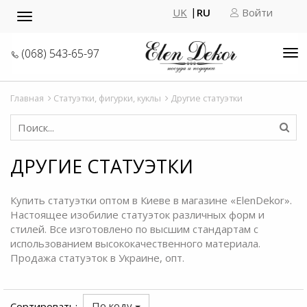
UK
RU
Войти
Toggle
navigation
(068) 543-65-97
Tog
nav
Главная
Статуэтки, фигурки, куклы
Другие статуэтки
ДРУГИЕ СТАТУЭТКИ
Купить статуэтки оптом в Киеве
в магазине «ElenDekor»
.
Настоящее изобилие статуэток различных форм и
стилей. Все изготовлено по высшим стандартам с
использованием высококачественного материала.
Продажа статуэток в Украине, опт.
По коду
Сортировать: