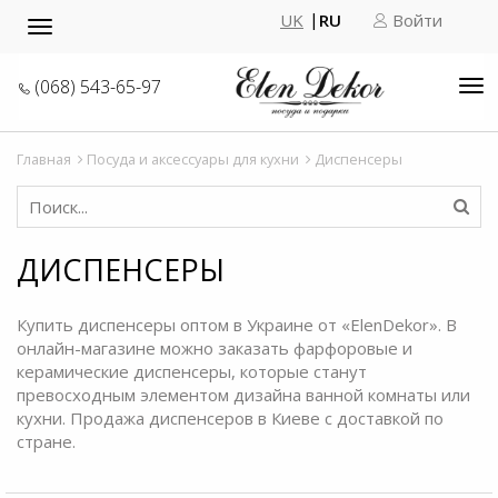
UK
RU
Войти
Toggle
navigation
(068) 543-65-97
Tog
nav
Главная
Посуда и аксессуары для кухни
Диспенсеры
ДИСПЕНСЕРЫ
Купить диспенсеры оптом
в Украине от «ElenDekor». В
онлайн-магазине можно заказать фарфоровые и
керамические диспенсеры, которые станут
превосходным элементом дизайна ванной комнаты или
кухни. Продажа диспенсеров в Киеве с доставкой по
стране.