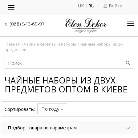
UK
RU
Войти
Toggle
navigation
(068) 543-65-97
Tog
nav
Главная
Чайные сервизы и наборы
Чайные наборы из 2-х
предметов
ЧАЙНЫЕ НАБОРЫ ИЗ ДВУХ
ПРЕДМЕТОВ ОПТОМ В КИЕВЕ
По коду
Сортировать:
Подбор товара по параметрам: