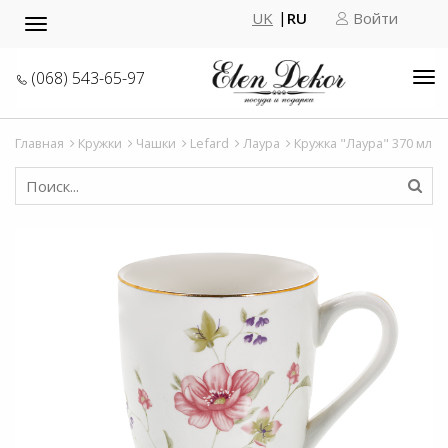
UK
RU
Войти
Toggle
navigation
(068) 543-65-97
Tog
nav
Главная
Кружки
Чашки
Lefard
Лаура
Кружка "Лаура" 370 мл