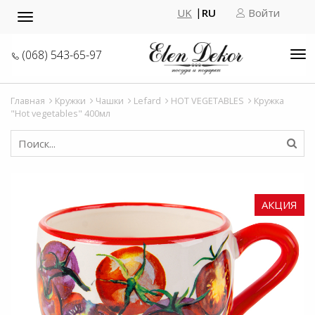
UK
RU
Войти
Toggle
navigation
(068) 543-65-97
Tog
nav
Главная
Кружки
Чашки
Lefard
HOT VEGETABLES
Кружка
"Hot vegetables" 400мл
АКЦИЯ