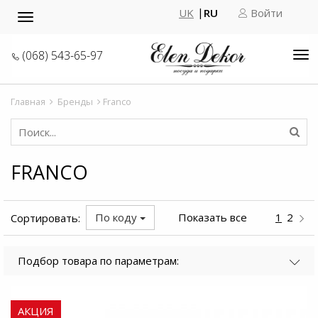
UK
RU
Войти
Toggle
navigation
(068) 543-65-97
Tog
nav
Главная
Бренды
Franco
FRANCO
По коду
Показать все
1
2
Сортировать:
Подбор товара по параметрам:
АКЦИЯ