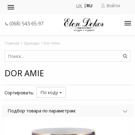
UK
RU
Войти
Toggle
navigation
(068) 543-65-97
Tog
nav
Главная
Бренды
Dor Amie
DOR AMIE
По коду
Сортировать:
Подбор товара по параметрам: