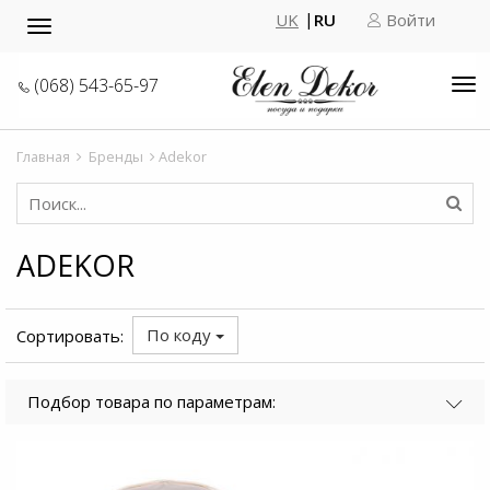
UK
RU
Войти
Toggle
navigation
(068) 543-65-97
Tog
nav
Главная
Бренды
Adekor
ADEKOR
По коду
Сортировать:
Подбор товара по параметрам: